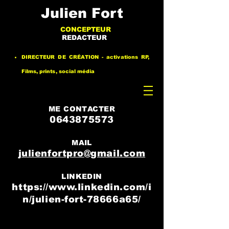
Julien Fort
CONCEPTEUR
REDACTEUR
DIRECTEUR DE CRÉATION - activations RP,
Films, prints, social média
ME CONTACTER
0643875573
MAIL
julienfortpro@gmail.com
LINKEDIN
https://www.linkedin.com/i
n/julien-fort-78666a65/